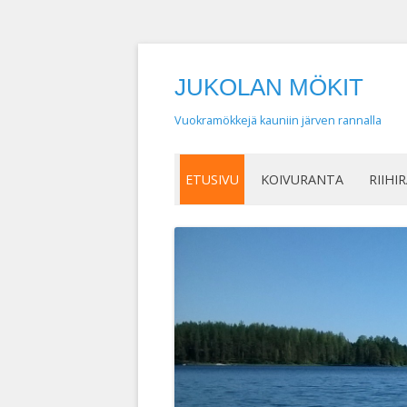
JUKOLAN MÖKIT
Vuokramökkejä kauniin järven rannalla
ETUSIVU
KOIVURANTA
RIIHI