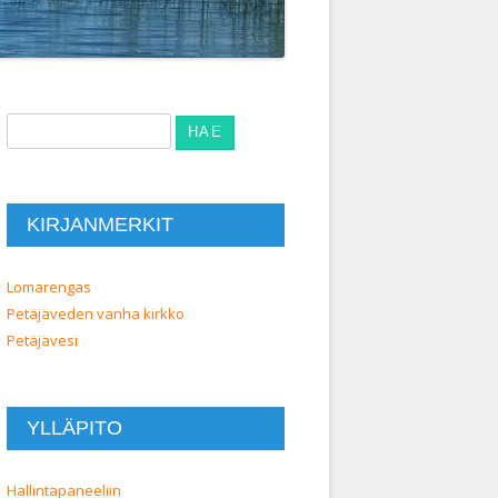
Haku:
KIRJANMERKIT
Lomarengas
Petäjäveden vanha kirkko
Petäjävesi
YLLÄPITO
Hallintapaneeliin