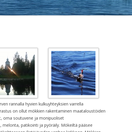
ärven rannalla hyvien kulkuyhteyksien varrella
arrastus on ollut mökkien rakentaminen maataloustöiden
t, oma soutuvene ja monipuoliset
 melonta, patikointi ja pyöräily. Mökeiltä pääsee