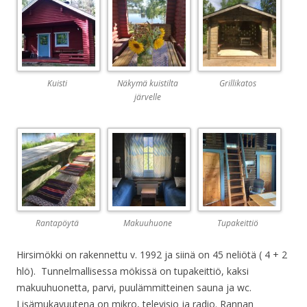
Kuisti
Näkymä kuistilta
Grillikatos
järvelle
Rantapöytä
Makuuhuone
Tupakeittiö
Hirsimökki on rakennettu v. 1992 ja siinä on 45 neliötä ( 4 + 2
hlö). Tunnelmallisessa mökissä on tupakeittiö, kaksi
makuuhuonetta, parvi, puulämmitteinen sauna ja wc.
Lisämukavuutena on mikro, televisio ja radio. Rannan