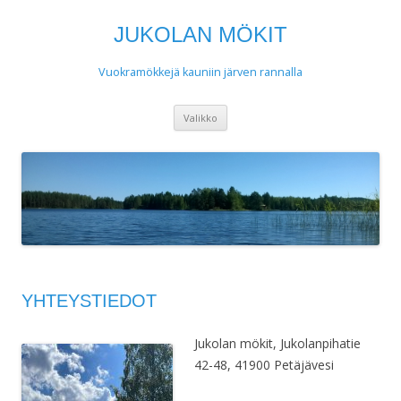
JUKOLAN MÖKIT
Vuokramökkejä kauniin järven rannalla
Siirry
Valikko
sisältöön
YHTEYSTIEDOT
Jukolan mökit, Jukolanpihatie
42-48, 41900 Petäjävesi