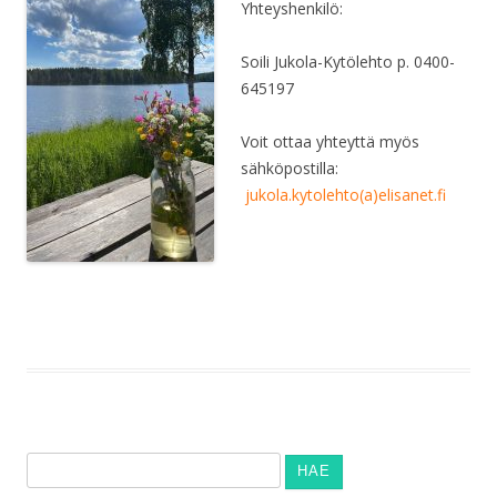
Yhteyshenkilö:
Soili Jukola-Kytölehto p. 0400-
645197
Voit ottaa yhteyttä myös
sähköpostilla:
jukola.kytolehto(a)elisanet.fi
Haku: