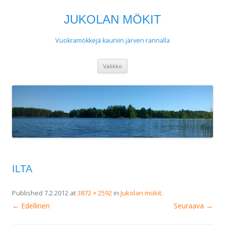
JUKOLAN MÖKIT
Vuokramökkejä kauniin järven rannalla
Siirry
Valikko
sisältöön
ILTA
Published
7.2.2012
at
3872 × 2592
in
Jukolan mökit
.
← Edellinen
Seuraava →