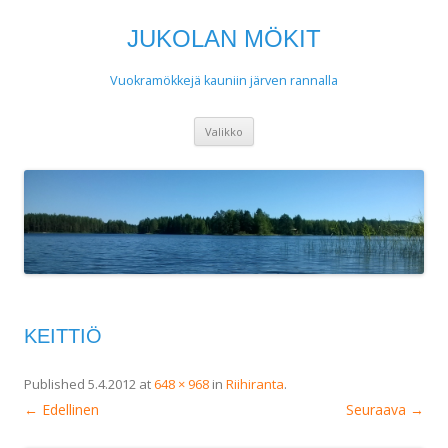
JUKOLAN MÖKIT
Vuokramökkejä kauniin järven rannalla
Siirry
Valikko
sisältöön
KEITTIÖ
Published
5.4.2012
at
648 × 968
in
Riihiranta
.
← Edellinen
Seuraava →