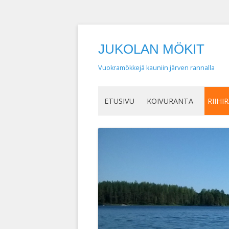
JUKOLAN MÖKIT
Vuokramökkejä kauniin järven rannalla
ETUSIVU
KOIVURANTA
RIIHI