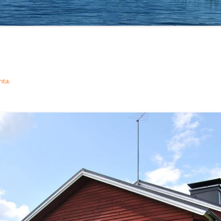
anta
.